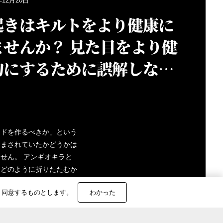
年12月20日
起きはキルトをより健康に
ませんか？ 見た目をより健
的にするために誤解しない
ください！
ッドを作るべきか」という
悩まされていたかどうかは
せん。 アンギオキラと
をどのように折りたたむか
問題は議論の余地があり、
、同意するものとします。
わかった
うにそれらを聞くことがで
か？