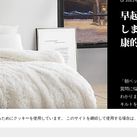
2021
早
し
康
で
「朝ベ
質問に
わかりま
キルト
という
るためにクッキーを使用しています。 このサイトを継続して使用する場合は
どのよ
きます